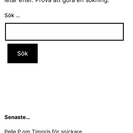
Sök …
Senaste…
Pelle P
om
Timpris för snickare